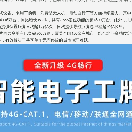
/
式设备、乘用车前装、消费型无人机、电动自行车等方面持续发力。其中
万台，同比增长
，具有
定位功能的超
万台。此外，北
6116
19.3%
GNSS
1800
商提供位置服务日均超
万亿次，日均提供导航服务总里程超
亿公里。
1
40
片的共享单车已突破
万辆，覆盖全国
余座城市，结合北斗高精度定
500
450
能，有效解决了共享单车无序停放的城市治理难题。