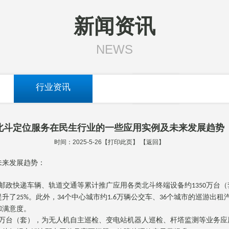
新闻资讯
NEWS
行业资讯
北斗定位服务在民生行业的一些应用实例及未来发展趋势
时间：2025-5-26【
打印此页
】 【
返回
】
未来发展趋势：
邮政快递车辆、轨道交通等累计推广应用各类北斗终端设备约
万台（
1350
提升了
。此外，
个中心城市约
万辆公交车、
个城市的巡游出租
25%
34
1.6
36
和满意度。
万台（套），为无人机自主巡检、变电站机器人巡检、杆塔监测等业务应