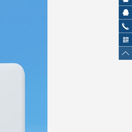
售
平台客
服
售后服
务