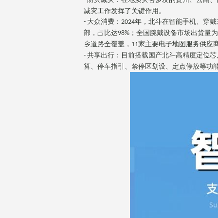
-
减灾工作发挥了关键作用。
大众消费：
年，北斗在智能手机、穿戴
-
2024
部，占比达
；全国腕戴设备市场出货量为
98%
乡道路全覆盖，
家主要电子地图服务供应
11
共享出行：目前搭载国产北斗高精度定位芯
-
算、停车指引、禁停区划设、定点停放等功