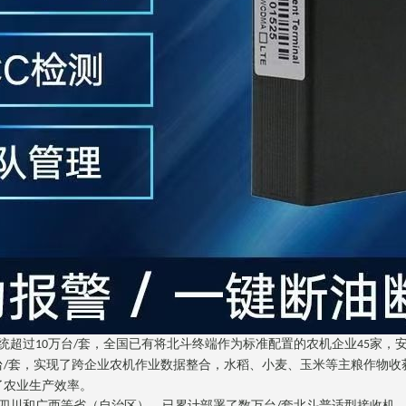
统超过
万台
套，全国已有将北斗终端作为标准配置的农机企业
家，
10
/
45
台
套，实现了跨企业农机作业数据整合，水稻、小麦、玉米等主粮作物收
/
了农业生产效率。
四川和广西等省（自治区），已累计部署了数万台
套北斗普适型接收机