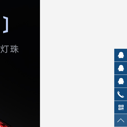
市场销
售
平台客
服
售后服
务