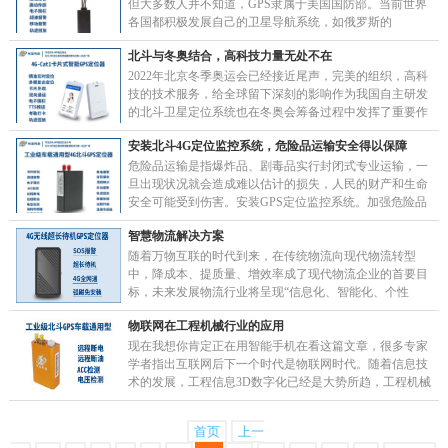
但大多数人并不知道，GPS隶属于美国国防部。当前世界
各国都积极发展自己的卫星导航系统，如俄罗斯的
GLONASS，欧盟的GALILEO等，中国的卫星……
北斗与冬奥结合，高科技力量无处不在
2022年北京冬季奥运会已经接近尾声，完美的组织，高科
技的技术服务，给全球留下深刻的影响作为我国自主研发
的北斗卫星定位系统也在冬奥会筹备过程中发挥了重要作
用。从工程建设高速隧道开始道路段安装了北斗隧道……
安装北斗4G定位监控系统，危险品运输安全得以保障
危险品运输是指爆炸品、剧毒品实行封闭式专业运输，一
旦出现状况就会造成难以估计的损失，人民的财产和生命
安全可能受到伤害。安装GPS定位监控系统。加强危险品
运输线路的管理，严格按照规定线路运行，禁止在城
智慧物流解决方案
市……
随着万物互联的时代到来，在传统物流向现代物流转型
中，降成本、提质量、增效率成了现代物流企业的首要目
标，未来发展物流行业将呈现“信息化、智能化、个性
化”三个重要特征，智能物流将成为行业发展的走向。1.
物联网在工程机械行业的应用
信……
现在我想你肯定正在用智能手机在看这篇文章，很多专家
学者指出互联网后下一个时代是物联网时代。随着信息技
术的发展，工程信息3D数字化已经是大势所趋，工程机械
上的 GPS 可以很好的参与到这一系统中，大大提……
首页
上一