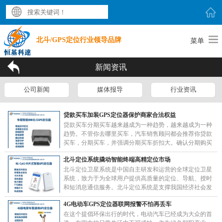
北斗/GPS定位行业领导品牌
菜单
新闻资讯
公司新闻
媒体报导
行业资讯
贷款买车加装GPS定位器保护商家合法权益
贷款买车分期买车越来越成为一种趋势，越来越成为一种
趋势。不管你去哪里买车，汽车销售顾问都会推荐你贷款
买车，分期买车，并强调分期买车折扣大。确认分期购买
后，车辆可能会安装GPS定位器车载GPS定位器是基……
北斗定位系统撬动智能终端高精定位市场
北斗定位卫星系统是中国自主研发和运营的全球定位卫星
系统，致力于为全球用户提供高质量的定位、导航、授时
和短消息通信服务。北斗定位系统是支撑我国经济社会发
展的重要空间基础设施。北斗三号系统上线后，通过提
4G电动车GPS定位器联网报警不怕再丢车
升……
在这个提倡环保出行的时代，电动汽车已经成为大众的首