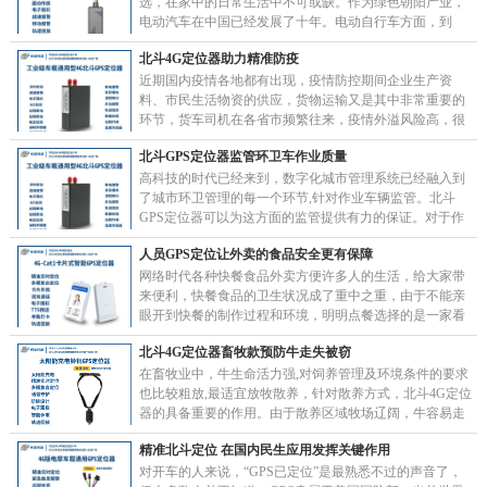
选，在家中的日常生活中不可或缺。作为绿色朝阳产业，
电动汽车在中国已经发展了十年。电动自行车方面，到
2021年底，我国电动自行车保有量达到3、5亿辆，并……
北斗4G定位器助力精准防疫
近期国内疫情各地都有出现，疫情防控期间企业生产资
料、市民生活物资的供应，货物运输又是其中非常重要的
环节，货车司机在各省市频繁往来，疫情外溢风险高，很
容易引起疫情扩散，对货物运输车辆和司乘人员的监管为
北斗GPS定位器监管环卫车作业质量
精……
高科技的时代已经来到，数字化城市管理系统已经融入到
了城市环卫管理的每一个环节,针对作业车辆监管。北斗
GPS定位器可以为这方面的监管提供有力的保证。对于作
业车辆的的监管，有了北斗GPS定位器的作业车辆提……
人员GPS定位让外卖的食品安全更有保障
网络时代各种快餐食品外卖方便许多人的生活，给大家带
来便利，快餐食品的卫生状况成了重中之重，由于不能亲
眼开到快餐的制作过程和环境，明明点餐选择的是一家看
起来很“高大上”的饭馆，实际上给你送餐的竟是无证
北斗4G定位器畜牧款预防牛走失被窃
无……
在畜牧业中，牛生命活力强,对饲养管理及环境条件的要求
也比较粗放,最适宜放牧散养，针对散养方式，北斗4G定位
器的具备重要的作用。由于散养区域牧场辽阔，牛容易走
失，甚至被盗走；同时针对牛位置管理，利用北斗……
精准北斗定位 在国内民生应用发挥关键作用
对开车的人来说，“GPS已定位”是最熟悉不过的声音了，