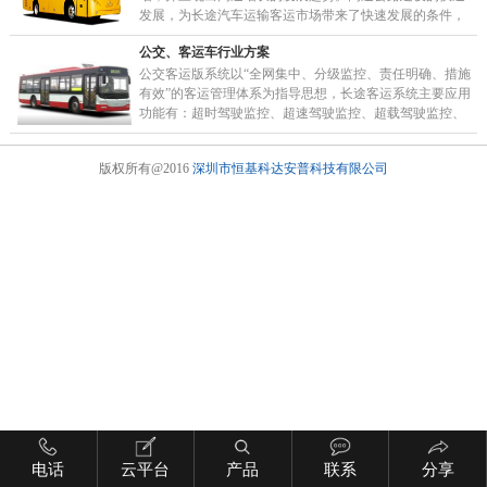
发展，为长途汽车运输客运市场带来了快速发展的条件，
城市客运行业得到了快速发展，客运车辆也迅速增长。
公交、客运车行业方案
但……
公交客运版系统以“全网集中、分级监控、责任明确、措施
有效”的客运管理体系为指导思想，长途客运系统主要应用
功能有：超时驾驶监控、超速驾驶监控、超载驾驶监控、
分段限速报警、偏离路线报警等，能有效的帮助运……
版权所有@2016
深圳市恒基科达安普科技有限公司
电话
云平台
产品
联系
分享