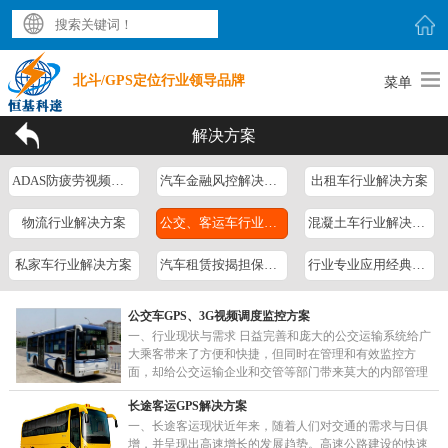
北斗/GPS定位行业领导品牌
菜单
解决方案
ADAS防疲劳视频监控解决方案
汽车金融风控解决方案
出租车行业解决方案
物流行业解决方案
公交、客运车行业方案
混凝土车行业解决方案
私家车行业解决方案
汽车租赁按揭担保行业
行业专业应用经典方案
公交车GPS、3G视频调度监控方案
一、行业现状与需求 日益完善和庞大的公交运输系统给广
大乘客带来了方便和快捷，但同时在管理和有效监控方
面，却给公交运输企业和交管等部门带来莫大的内部管理
压力以及社会压力。 现在很多公交巴士车上都装有公
长途客运GPS解决方案
交……
一、长途客运现状近年来，随着人们对交通的需求与日俱
增，并呈现出高速增长的发展趋势。高速公路建设的快速