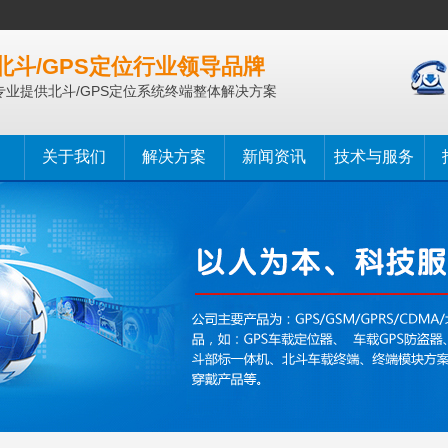
北斗/GPS定位行业领导品牌
专业提供北斗/GPS定位系统终端整体解决方案
关于我们
解决方案
新闻资讯
技术与服务