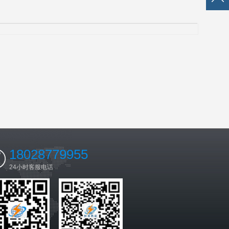
18028779955
24小时客服电话