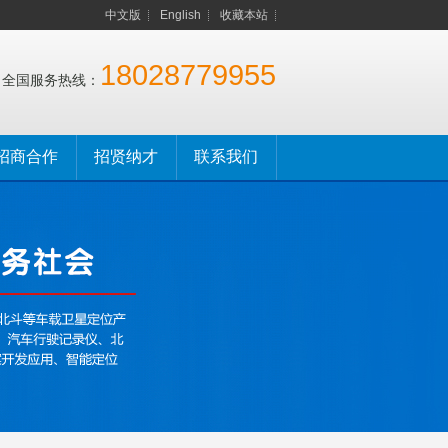
中文版
English
收藏本站
18028779955
全国服务热线：
招商合作
招贤纳才
联系我们