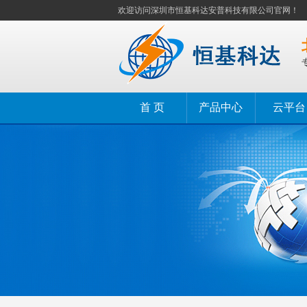
欢迎访问深圳市恒基科达安普科技有限公司官网！
首 页
产品中心
云平台