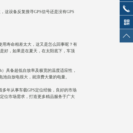
服
售后服
位，这设备反复搜寻
GPS
信号还是没有
GPS
务
使用寿命相差太大，这又是怎么回事呢？有
是好，如果是在夏天，在太阳底下，车顶
h
）具备超低自放率及极宽的温度适应性，
电池自放电很大，就浪费大量的电量。
着多年从事车载
GPS
定位经验，良好的市场
定位市场需求，打造更多精品服务于广大