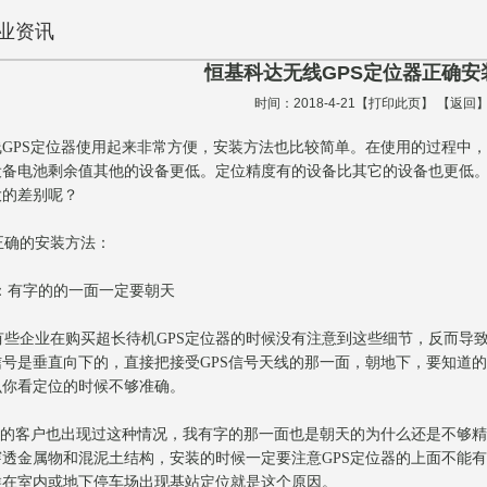
业资讯
恒基科达无线GPS定位器正确安
时间：2018-4-21【
打印此页
】 【
返回
线
GPS
定位器
使用起来非常方便，安装方法也比较简单。在使用的过程中，
设备电池剩余值其他的设备更低。定位精度有的设备比其它的设备也更低
大的差别呢？
确的安装方法：
：有字的的一面一定要朝天
些企业在购买超长待机
GPS
定位器
的时候没有注意到这些细节，反而导
信号是垂直向下的，直接把接受
GPS
信号天线的那一面，朝地下，要知道的
么你看定位的时候不够准确。
的客户也出现过这种情况，我有字的那一面也是朝天的为什么还是不够精
穿透金属物和混泥土结构，安装的时候一定要注意
GPS
定位器的上面不能有
候在室内或地下停车场出现基站定位就是这个原因。