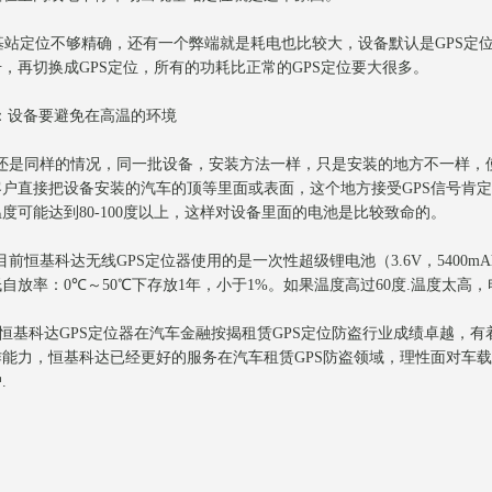
站定位不够精确，还有一个弊端就是耗电也比较大，设备默认是
GPS
定
号，再切换成
GPS
定位，所有的功耗比正常的
GPS
定位要大很多。
：设备要避免在高温的环境
是同样的情况，同一批设备，安装方法一样，只是安装的地方不一样，
客户直接把设备安装的汽车的顶等里面或表面，这个地方接受
GPS
信号肯定
温度可能达到
80-100
度以上，这样对设备里面的电池是比较致命的。
前恒基科达无线
GPS
定位器
使用的是一次性超级锂电池（
3.6V
，
5400mA
低自放率：
0
℃～
50
℃下存放
1
年，小于
1%
。如果温度高过
60
度
.
温度太高，
恒基科达
GPS
定位器在汽车金融按揭租赁
GPS
定位防盗行业成绩卓越，有
作能力，恒基科达已经更好的服务在汽车租赁
GPS
防盗领域，理性面对车载
户
.