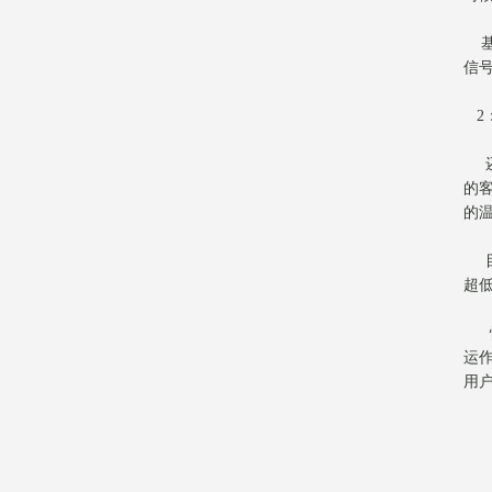
基
信
2
还
的
的
目
超
运
用