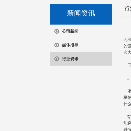
行
新闻资讯
公司新闻
无
媒体报导
的
么
行业资讯
正
1
有
星
什
有
能
时