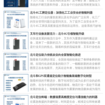
下几个方面：行业应用的深度和广度不断扩展：随着北斗
系统的不断完善和升级，其在各个行业的应用将更加深入
和广泛。例如，在交通、农业、林业、渔业、数字施工、
北斗4G工牌定位器：加强化工工业安全的智能利器
……
随着化工行业的蓬勃发展以及化学品的广泛应用，化工厂
的安全管理问题日益受到关注。为了提升工业安全水平，
北斗4G工牌及其配套监控系统应运而生。这套系统巧妙地
结合了无线定位、传感器技术和云计算等尖端科技，……
叉车行业焕发新活力：北斗4G引领智能升级
在快速发展的物流行业中，叉车作为重要的物料搬运设
备，迎来了一股新的活力，其技术升级与智能化发展一直
是行业关注的焦点。随着科技的迅猛发展，叉车行业也在
不断进步和创新，通过引入北斗4G定位技术，叉车行业
北斗定位助力传统农业向全面智能化推进
迎……
随着春天的脚步渐近，全国各地纷纷掀起了春耕备耕的热
潮。在现代化农机装备的助力下，一幅幅崭新的农业春耕
图景正在各地展开。尤其在近年来，智能化浪潮席卷各行
各业，从安防到交通，从制造到能源，再到农业，智……
北斗和GPS双通道定位助力智能集装箱数字化转型
随着科技的不断进步，数字化转型已成为众多行业的必然
趋势。在当今信息时代物流领域，物流行业一直处于高速
发展的轨道上。智能集装箱作为重要的物流载体成为现代
物流领域的重要组成部分，对提高物流运输效率和安全
北斗定位终端：救援场景高精度定位与通信能力的利器
性……
在紧急救援的关键时刻，时间是生命，精准定位和有效通