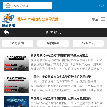
北斗/GPS定位行业领导品牌
菜单
新闻资讯
公司新闻
媒体报导
行业资讯
物联网单北斗定位终端在国内市场的应用前景
物联网单北斗定位终端在国内市场的应用前景广阔，未来
发展趋势体现在以下几个方面：1.国家政策支持：国家政
策鼓励发展北斗产业，如《交通运输部关于推进公路数字
化转型加快智慧公路建设发展的意见》和《数字中国
中国北斗定位终端在公务车管理行业的应用前景
建……
中国北斗定位终端在公务车管理行业的应用前景非常广
阔。随着北斗系统的不断完善和升级，其在公务车管理领
域的应用已经取得了显著的成效，并展现出巨大的发展潜
力。首先，北斗系统提供的高精度定位、导航和授时服
中国纯北斗定位终端在国内行业的应用发展趋势
务，……
中国纯北斗定位终端在国内行业的应用趋势主要体现在以