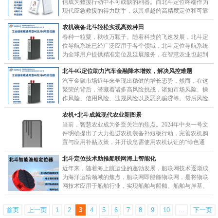
信成为救援行动中不可或缺的利器。而北斗定位终端作为
现代应急救援的得力助手，以其卓越的高精度定位和可靠
的通信能力备受青睐。北斗定位终端在应急救援中展……
农机装备北斗轻松实现高效种田
春种一粒粟，秋收万颗子。随着科技的飞速发展，北斗定
位导航系统已经广泛应用于各个领域，北斗定位导航系统
为全球用户提供精准定位及延展服务，在智慧农业也起到
关键作用。春耕春播对于一年的收成至关重要，利用北
北斗4G定位助力汽车金融降本增效，解决风控难题
斗……
汽车金融市场近年来呈现出稳健的增长态势，然而，在这
繁荣的背后，潜藏着诸多高风险挑战，诸如市场风险、操
作风险、信用风险、违规风险以及恶意骗贷等。贷后风险
的不可预测性更是令众多汽车金融机构头疼不已，仅
农机+北斗成就现代农业新图景
凭……
当前，智慧农业成为备受关注的焦点。2024年中央一号文
件明确提出了大力推进农机装备补短板行动，完善农机购
置与应用补贴政策，并开设急需使用农机认证的“绿色通
道”。基于北斗定位系统的无人驾驶系统，通过手机……
北斗定位技术助推船联网海上智能化
近年来，随着海上航运业的蓬勃发展，船联网技术逐渐成
为海洋运输领域的焦点，船联网即船舶物联网，是将物联
网技术应用于船舶行业，实现船舶与船舶、船舶与岸基、
船舶与货物之间的智能互联，船联网通过物联网技术……
首页
上一页
1
2
3
4
5
6
7
8
9
10
...
下一页